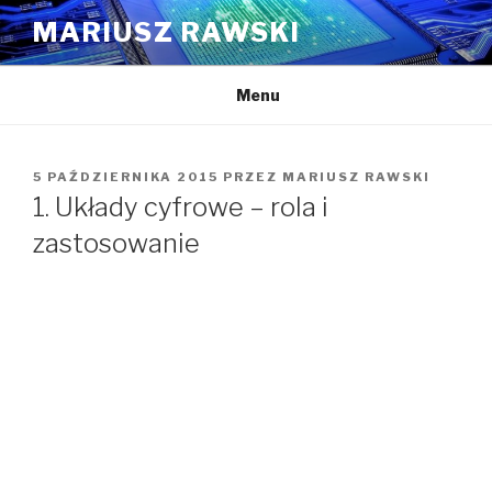
Przejdź
MARIUSZ RAWSKI
do
treści
Menu
OPUBLIKOWANE
5 PAŹDZIERNIKA 2015
PRZEZ
MARIUSZ RAWSKI
W
1. Układy cyfrowe – rola i
zastosowanie