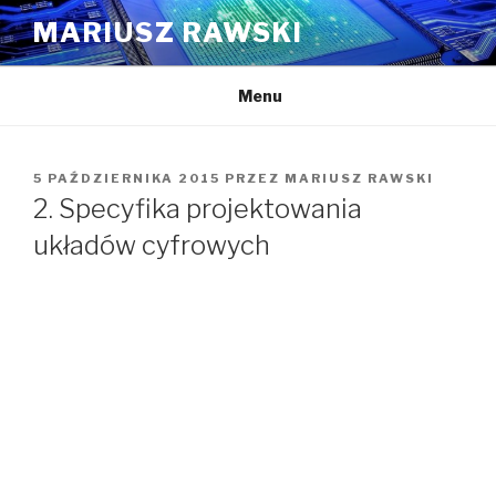
Przejdź
MARIUSZ RAWSKI
do
treści
Menu
OPUBLIKOWANE
5 PAŹDZIERNIKA 2015
PRZEZ
MARIUSZ RAWSKI
W
2. Specyfika projektowania
układów cyfrowych