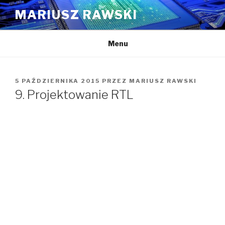
Przejdź
MARIUSZ RAWSKI
do
treści
Menu
OPUBLIKOWANE
5 PAŹDZIERNIKA 2015
PRZEZ
MARIUSZ RAWSKI
W
9. Projektowanie RTL