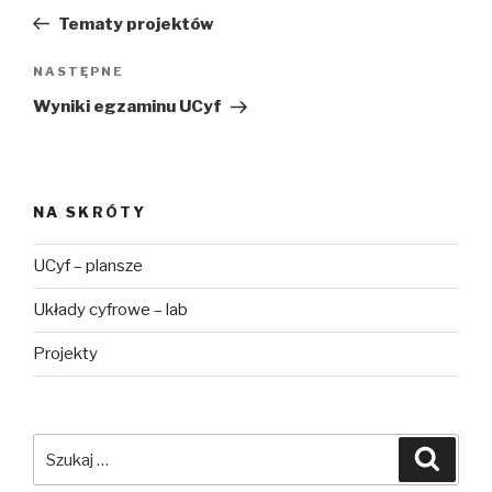
wpisu
wpis
Tematy projektów
Następny
NASTĘPNE
wpis
Wyniki egzaminu UCyf
NA SKRÓTY
UCyf – plansze
Układy cyfrowe – lab
Projekty
Szukaj:
Szuka