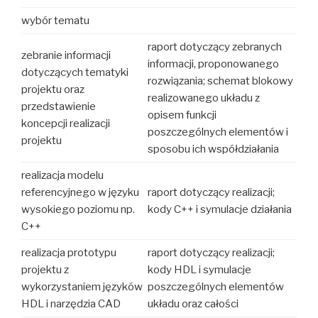
wybór tematu
raport dotyczący zebranych
zebranie informacji
informacji, proponowanego
dotyczących tematyki
rozwiązania; schemat blokowy
projektu oraz
realizowanego układu z
przedstawienie
opisem funkcji
koncepcji realizacji
poszczególnych elementów i
projektu
sposobu ich współdziałania
realizacja modelu
referencyjnego w języku
raport dotyczący realizacji;
wysokiego poziomu np.
kody C++ i symulacje działania
C++
realizacja prototypu
raport dotyczący realizacji;
projektu z
kody HDL i symulacje
wykorzystaniem języków
poszczególnych elementów
HDL i narzędzia CAD
układu oraz całości