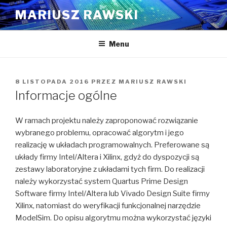
Przejdź
MARIUSZ RAWSKI
do
treści
Menu
OPUBLIKOWANE
8 LISTOPADA 2016
PRZEZ
MARIUSZ RAWSKI
W
Informacje ogólne
W ramach projektu należy zaproponować rozwiązanie
wybranego problemu, opracować algorytm i jego
realizację w układach programowalnych. Preferowane są
układy firmy Intel/Altera i Xilinx, gdyż do dyspozycji są
zestawy laboratoryjne z układami tych firm. Do realizacji
należy wykorzystać system Quartus Prime Design
Software firmy Intel/Altera lub Vivado Design Suite firmy
Xilinx, natomiast do weryfikacji funkcjonalnej narzędzie
ModelSim. Do opisu algorytmu można wykorzystać języki