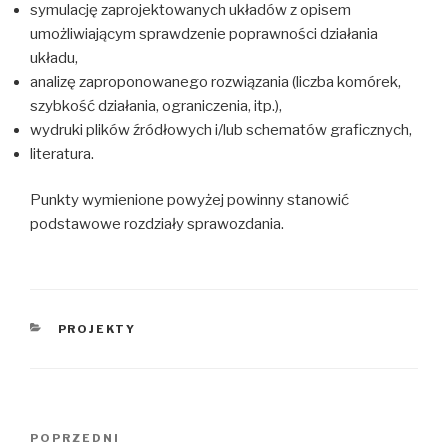
symulację zaprojektowanych układów z opisem
umożliwiającym sprawdzenie poprawności działania
układu,
analizę zaproponowanego rozwiązania (liczba komórek,
szybkość działania, ograniczenia, itp.),
wydruki plików źródłowych i/lub schematów graficznych,
literatura.
Punkty wymienione powyżej powinny stanowić
podstawowe rozdziały sprawozdania.
KATEGORIE
PROJEKTY
Nawigacja
Poprzedni
POPRZEDNI