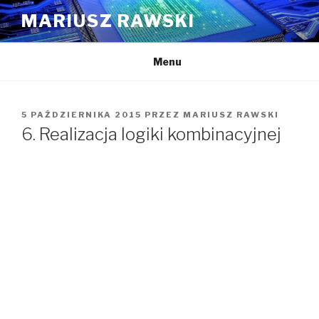
Przejdź
MARIUSZ RAWSKI
do
treści
Menu
OPUBLIKOWANE
5 PAŹDZIERNIKA 2015
PRZEZ
MARIUSZ RAWSKI
W
6. Realizacja logiki kombinacyjnej